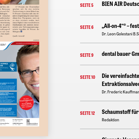
BIEN AIR Deuts
SEITE 5
„All-on-4“® – fe
SEITE 6
Dr. Leon Golestani B.S
dental bauer Gm
SEITE 9
Die vereinfacht
SEITE 10
Extraktionsalve
Dr. Frederic Kauffma
Schaumstoff für
SEITE 12
Redaktion