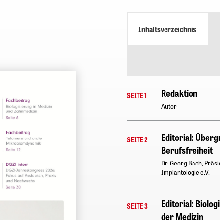
Inhaltsverzeichnis
Redaktion
SEITE 1
Autor
Editorial: Überg
SEITE 2
Berufsfreiheit
Dr. Georg Bach, Präsi
Implantologie e.V.
Editorial: Biolo
SEITE 3
der Medizin