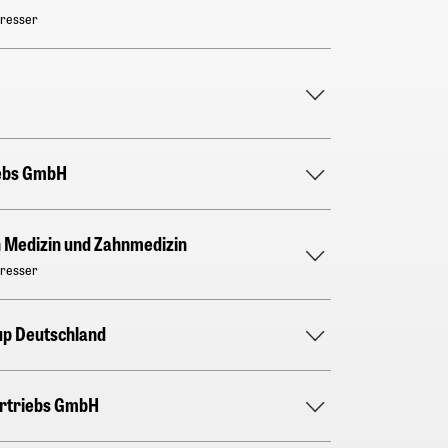
Gresser
ebs GmbH
n Medizin und Zahnmedizin
Gresser
p Deutschland
ertriebs GmbH