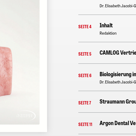
Dr. Elisabeth Jacobi-
Inhalt
SEITE 4
Redaktion
CAMLOG Vertri
SEITE 5
Biologisierung i
SEITE 6
Dr. Elisabeth Jacobi-
Straumann Grou
SEITE 7
Argon Dental V
SEITE 11