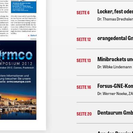
Locker, fest ode
SEITE 6
Dr. Thomas Drechsle
orangedental G
SEITE 12
Minibrackets un
SEITE 13
Dr. Wibke Lindemann
Forsus-GNE-Kom
SEITE 16
Dr. Werner Noeke, Z
Dentaurum Gmb
SEITE 20