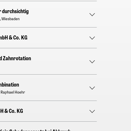
r durchsichtig
r, Wiesbaden
mbH & Co. KG
d Zahnrotation
bination
A Raphael Hoehr
H & Co. KG