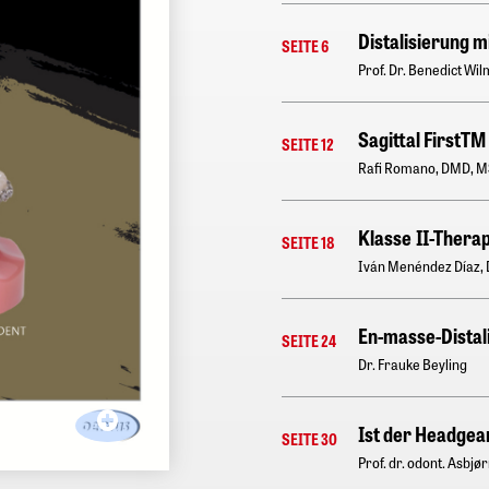
Distalisierung m
SEITE 6
Prof. Dr. Benedict Wi
Sagittal FirstTM
SEITE 12
Rafi Romano, DMD, M
Klasse II-Thera
SEITE 18
Iván Menéndez Díaz, 
En-masse-Distal
SEITE 24
Dr. Frauke Beyling
Ist der Headgear
SEITE 30
Prof. dr. odont. Asbj