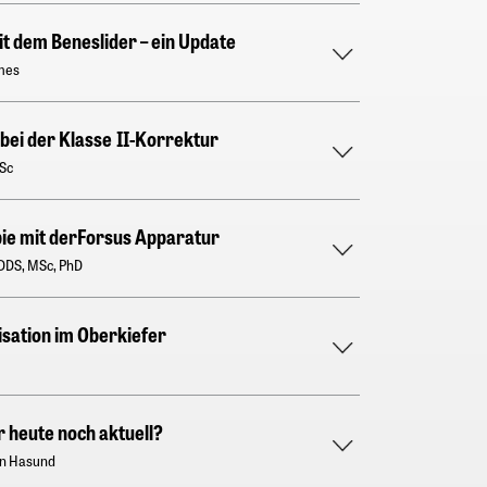
it dem Beneslider – ein Update
lmes
 bei der Klasse II-Korrektur
Sc
pie mit derForsus Apparatur
DDS, MSc, PhD
isation im Oberkiefer
 heute noch aktuell?
ørn Hasund