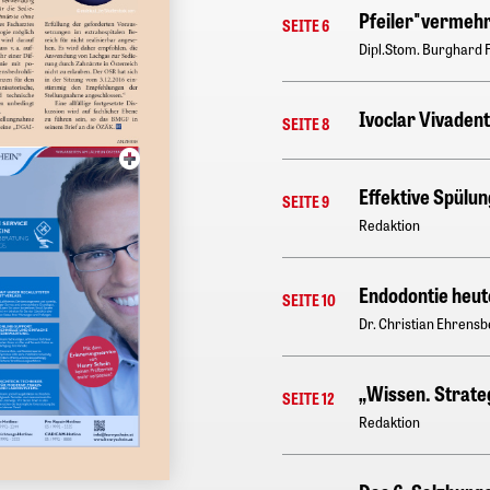
Pfeiler"vermeh
SEITE 6
Dipl.Stom. Burghard F
Ivoclar Vivaden
SEITE 8
Effektive Spülun
SEITE 9
Redaktion
Endodontie heute
SEITE 10
Dr. Christian Ehrens
„Wissen. Strate
SEITE 12
Redaktion