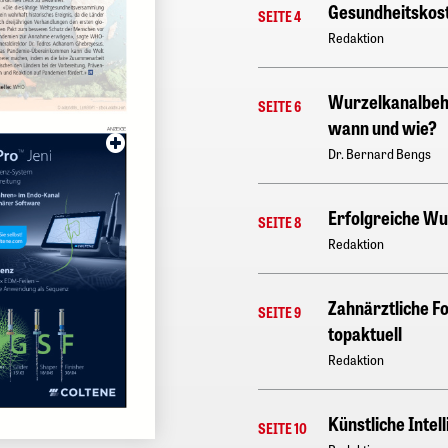
Gesundheitskos
SEITE 4
Redaktion
Wurzelkanalbeh
SEITE 6
wann und wie?
Dr. Bernard Bengs
Erfolgreiche Wu
SEITE 8
Redaktion
Zahnärztliche Fo
SEITE 9
topaktuell
Redaktion
Künstliche Intel
SEITE 10