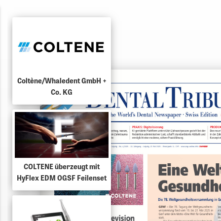
Coltène/Whaledent GmbH +
Co. KG
COLTENE überzeugt mit
HyFlex EDM OGSF Feilenset