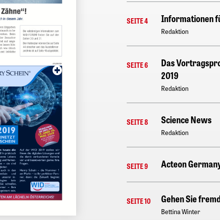
Informationen f
SEITE 4
Redaktion
Das Vortragspro
SEITE 6
2019
Redaktion
Science News
SEITE 8
Redaktion
Acteon German
SEITE 9
Gehen Sie fremd
SEITE 10
Bettina Winter