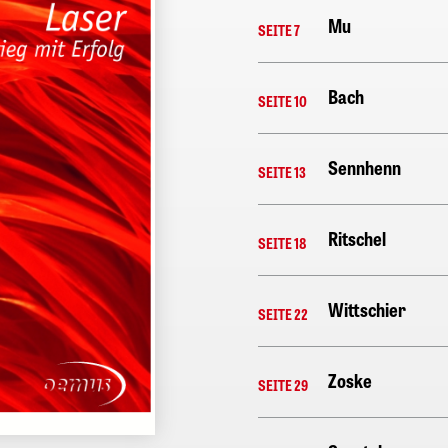
Mu
SEITE 7
Bach
SEITE 10
Sennhenn
SEITE 13
Ritschel
SEITE 18
Wittschier
SEITE 22
Zoske
SEITE 29