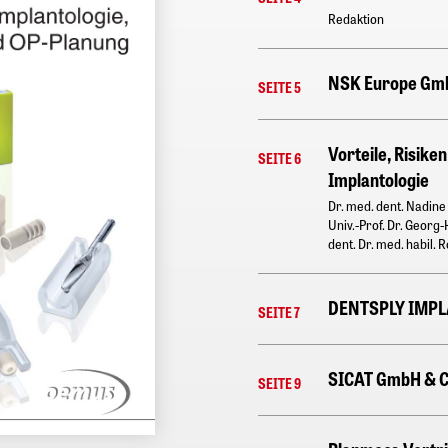
Redaktion
NSK Europe Gm
SEITE 5
Vorteile, Risike
SEITE 6
Implantologie
Dr. med. dent. Nadine
Univ.-Prof. Dr. Georg-
dent. Dr. med. habil. 
DENTSPLY IMP
SEITE 7
SICAT GmbH & C
SEITE 9