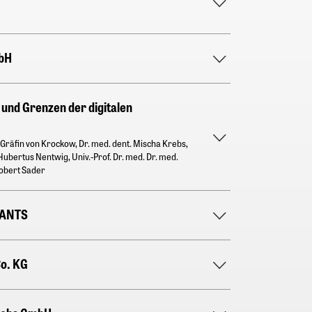
bH
n und Grenzen der digitalen
 Gräfin von Krockow, Dr. med. dent. Mischa Krebs,
Hubertus Nentwig, Univ.-Prof. Dr. med. Dr. med.
Robert Sader
LANTS
o. KG