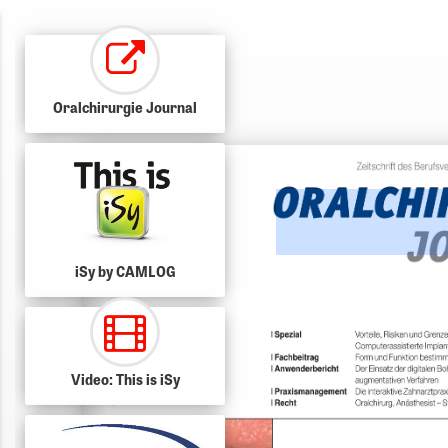
Oralchirurgie Journal
iSy by CAMLOG
Video: This is iSy