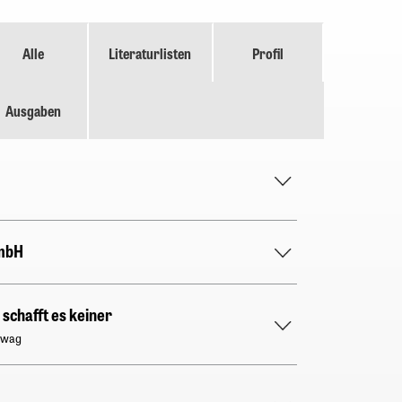
Alle
Literaturlisten
Profil
Ausgaben
mbH
e schafft es keiner
inwag