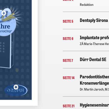
Redaktion
Dentsply Sirona
SEITE 5
Implantate prof
SEITE 6
ZÄ Marie-Therese Hebe
Dürr Dental SE
SEITE 7
Parodontitisther
SEITE 14
Kronenverläng
Dr. Martin Jaroch, M.S
Hygieneseminar 
SEITE 21