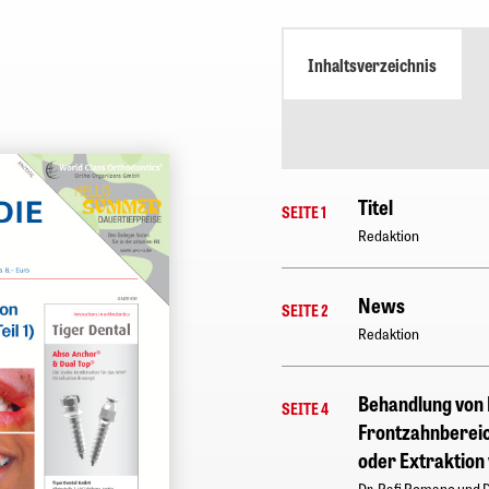
Inhaltsverzeichnis
Titel
SEITE 1
Redaktion
News
SEITE 2
Redaktion
Behandlung von 
SEITE 4
Frontzahnbereic
oder Extraktion 
Dr. Rafi Romano und Dr