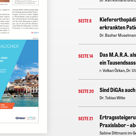
Kieferorthopädi
SEITE 8
erkrankten Patie
Dr. Bashar Muselman
Das M.A.R.A. als
SEITE 14
ein Tausendsassa
r. Volkan Özkan, Dr. U
Sind DiGAs auch 
SEITE 20
Dr. Tobias Witte
Ertragssteiger
SEITE 21
Praxislabor – ab
Sabine Dittmann im 