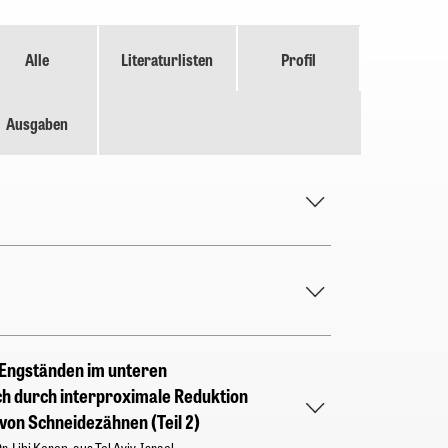
Alle
Literaturlisten
Profil
Ausgaben
Engständen im unteren
h durch interproximale Reduktion
von Schneidezähnen (Teil 2)
. Lihi Keren, aus Tel Aviv, Israel