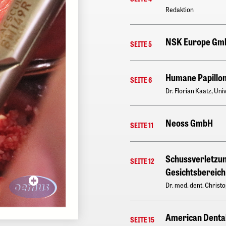
Redaktion
NSK Europe Gm
SEITE 5
Humane Papilloma
SEITE 6
Dr. Florian Kaatz, Un
Neoss GmbH
SEITE 11
Schussverletzun
SEITE 12
Gesichtsbereich
Dr. med. dent. Christ
American Denta
SEITE 15