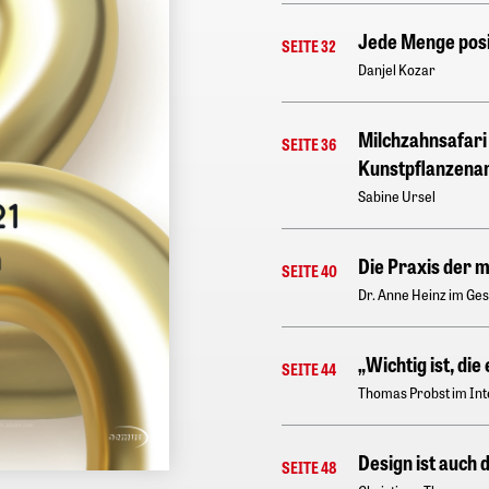
Jede Menge posi
SEITE 32
Danjel Kozar
Milchzahnsafari 
SEITE 36
Kunstpflanzena
Sabine Ursel
Die Praxis der 
SEITE 40
Dr. Anne Heinz im Ges
„Wichtig ist, di
SEITE 44
Thomas Probst im Inte
Design ist auch 
SEITE 48