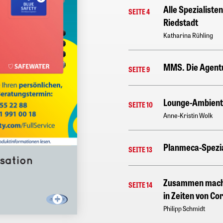
Alle Spezialist
SEITE 4
Riedstadt
Katharina Rühling
MMS. Die Agent
SEITE 9
Lounge-Ambiente
SEITE 10
Anne-Kristin Wolk
Planmeca-Spezia
SEITE 13
Zusammen macht
SEITE 14
in Zeiten von Co
Philipp Schmidt