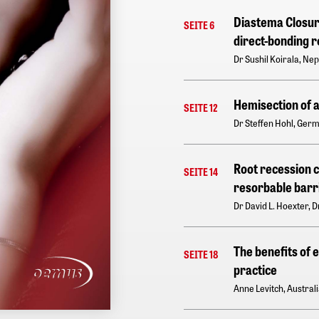
Diastema Closur
SEITE 6
direct-bonding r
Dr Sushil Koirala, Nep
Hemisection of a
SEITE 12
Dr Steffen Hohl, Ger
Root recession 
SEITE 14
resorbable barr
Dr David L. Hoexter, 
The benefits of 
SEITE 18
practice
Anne Levitch, Austral