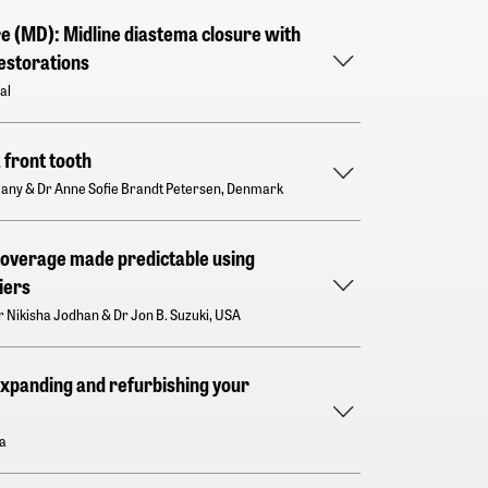
e (MD): Midline diastema closure with
estorations
al
 front tooth
many & Dr Anne Sofie Brandt Petersen, Denmark
coverage made predictable using
iers
Dr Nikisha Jodhan & Dr Jon B. Suzuki, USA
expanding and refurbishing your
ia