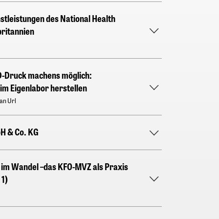
stleistungen des National Health
britannien
D-Druck machens möglich:
im Eigenlabor herstellen
ian Url
H & Co. KG
t im Wandel –das KFO-MVZ als Praxis
 1)