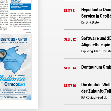
Hypodontie-Dien
SEITE 8
Service in Groß
Dr. Dirk Bister
Software und 3
SEITE 12
Alignertherapie 
Dipl.-Ing. Mag. Christ
Dentaurum Gmb
SEITE 14
Die dentale Wel
SEITE 16
der Zukunft (Teil
RA Rüdiger Gedigk