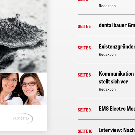
Redaktion
dental bauer Gm
SEITE 5
Existenzgründer
SEITE 6
Redaktion
Kommunikation f
SEITE 8
stellt sich vor
Redaktion
EMS Electro Me
SEITE 9
Interview: Nach 
SEITE 10